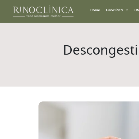
Home
Rinoclínica
Ot
Descongestio