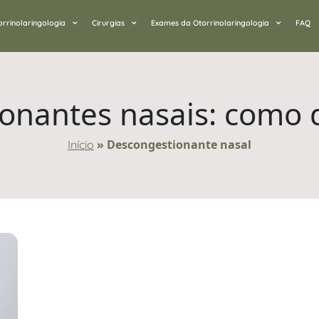
orrinolaringologia
Cirurgias
Exames da Otorrinolaringologia
FAQ
nantes nasais: como d
»
Descongestionante nasal
Início