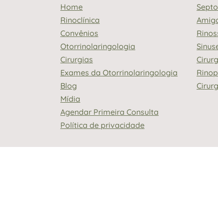
Home
Septo
Rinoclínica
Amig
Convênios
Rinos
Otorrinolaringologia
Sinus
Cirurgias
Cirur
Exames da Otorrinolaringologia
Rinop
Blog
Cirur
Mídia
Agendar Primeira Consulta
Política de privacidade
A Rinoclínica, clínica de otorrinolaringo
Schweigert Bianchi (CRM/RS 32821) e Dra
conteú