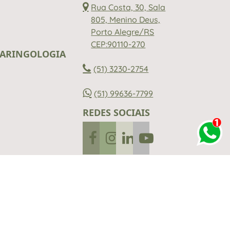
Rua Costa, 30, Sala
805, Menino Deus,
Porto Alegre/RS
CEP:90110-270
LARINGOLOGIA
(51) 3230-2754
(51) 99636-7799
REDES SOCIAIS
ente revisados pelas médicas, Dra. Bárbara
ologistas. É importante ressaltar que os
óstico.