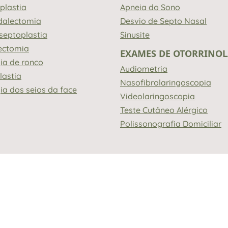
plastia
Apneia do Sono
dalectomia
Desvio de Septo Nasal
septoplastia
Sinusite
ectomia
EXAMES DE OTORRINO
gia de ronco
Audiometria
lastia
Nasofibrolaringoscopia
gia dos seios da face
Videolaringoscopia
Teste Cutâneo Alérgico
Polissonografia Domiciliar
logia, informa que todos os conteúdos aqui publicados são previam
. Bianca Hocevar de Moura (CRM/RS 34243), ambas otorrinolaring
dos são informativos e não podem ser considerados como diagn