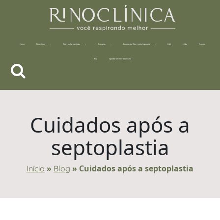
Home
Rinoclínica
Otorrinolaringologia
Cirurgias
Exames da Otorrinolaringologia
FAQ
Mídia
Eventos
Blog
Agendar Primeira Consulta
Cuidados após a
septoplastia
»
»
Cuidados após a septoplastia
Início
Blog