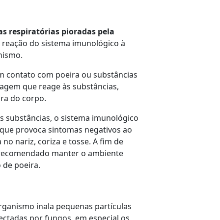
s respiratórias pioradas pela
a reação do sistema imunológico à
anismo.
m contato com poeira ou substâncias
agem que reage às substâncias,
ora do corpo.
s substâncias, o sistema imunológico
que provoca sintomas negativos ao
no nariz, coriza e tosse. A fim de
é recomendado manter o ambiente
 de poeira.
rganismo inala pequenas partículas
ectadas por fungos, em especial os