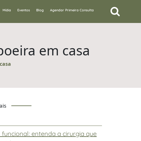
Mídia
Eventos
Blog
Agendar Primeira Consulta
 poeira em casa
 casa
ais
 funcional: entenda a cirurgia que