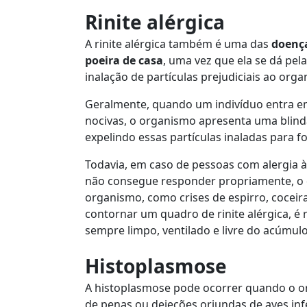
Rinite alérgica
A rinite alérgica também é uma das
doença
poeira de casa
, uma vez que ela se dá pel
inalação de partículas prejudiciais ao org
Geralmente, quando um indivíduo entra e
nocivas, o organismo apresenta uma blind
expelindo essas partículas inaladas para f
Todavia, em caso de pessoas com alergia à
não consegue responder propriamente, o 
organismo, como crises de espirro, coceira 
contornar um quadro de rinite alérgica, 
sempre limpo, ventilado e livre do acúmulo
Histoplasmose
A histoplasmose pode ocorrer quando o o
de penas ou dejeções oriundas de aves inf