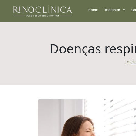
Home
Rinoclínica
Ot
Doenças respir
Iníci