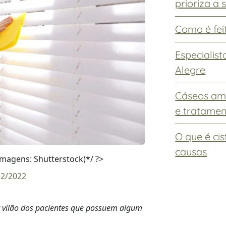
prioriza a
Como é feit
Especialis
Alegre
Cáseos ami
e tratame
O que é ci
causas
magens: Shutterstock)*/ ?>
2/2022
r vilão dos pacientes que possuem algum