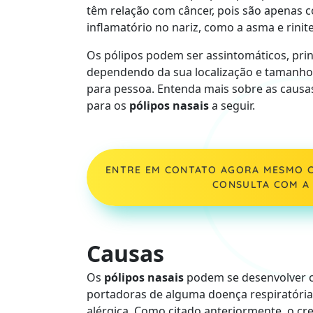
têm relação com câncer, pois são apenas
inflamatório no nariz, como a asma e rinite
Os pólipos podem ser assintomáticos, pr
dependendo da sua localização e tamanho
para pessoa. Entenda mais sobre as causa
para os
pólipos nasais
a seguir.
ENTRE EM CONTATO AGORA MESMO C
CONSULTA COM A 
Causas
Os
pólipos nasais
podem se desenvolver 
portadoras de alguma doença respiratória,
alérgica. Como citado anteriormente, o cr