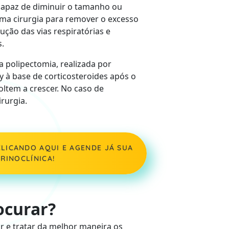
capaz de diminuir o tamanho ou
 uma cirurgia para remover o excesso
ção das vias respiratórias e
s.
a polipectomia, realizada por
 à base de corticosteroides após o
oltem a crescer. No caso de
rurgia.
LICANDO AQUI E AGENDE JÁ SUA
RINOCLÍNICA!
ocurar?
ar e tratar da melhor maneira os