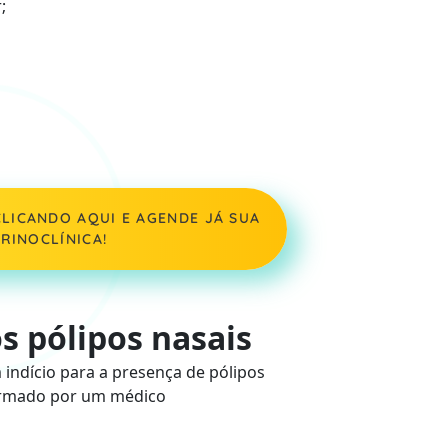
;
LICANDO AQUI E AGENDE JÁ SUA
RINOCLÍNICA!
s pólipos nasais
indício para a presença de pólipos
firmado por um médico