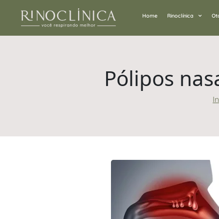
Home
Rinoclínica
Ot
Pólipos nasa
In