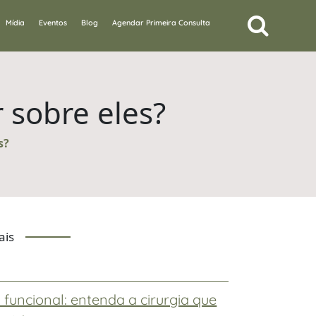
Mídia
Eventos
Blog
Agendar Primeira Consulta
r sobre eles?
s?
ais
 funcional: entenda a cirurgia que