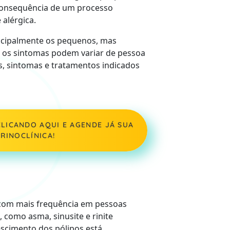
 consequência de um processo
 alérgica.
incipalmente os pequenos, mas
 os sintomas podem variar de pessoa
s, sintomas e tratamentos indicados
LICANDO AQUI E AGENDE JÁ SUA
RINOCLÍNICA!
com mais frequência em pessoas
 como asma, sinusite e rinite
escimento dos pólipos está