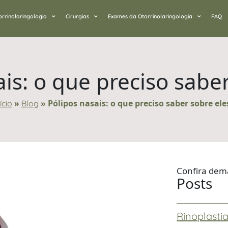
orrinolaringologia
Cirurgias
Exames da Otorrinolaringologia
FAQ
is: o que preciso sabe
»
»
Pólipos nasais: o que preciso saber sobre ele
ício
Blog
Confira dem
Posts
Rinoplastia