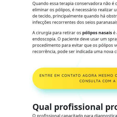
Quando essa terapia conservadora não é 
eliminar os pólipos, é necessário realizar
de tecido, principalmente quando há obstru
infecções recorrentes dos seios paranasai
A cirurgia para retirar os
pólipos nasais
é 
endoscopia. O paciente deve usar um spray
procedimento para evitar que os pólipos v
recorrência, pode ser indicada uma nova ci
ENTRE EM CONTATO AGORA MESMO C
CONSULTA COM A 
Qual profissional pr
O profissional capacitado para diagnostic