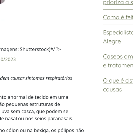
prioriza a
Como é feit
Especialis
Alegre
magens: Shutterstock)*/ ?>
Cáseos ami
10/2023
e tratame
em causar sintomas respiratórios
O que é ci
causas
ento anormal de tecido em uma
ão pequenas estruturas de
a uva sem casca, que podem se
e nasal ou nos seios paranasais.
o cólon ou na bexiga, os pólipos não