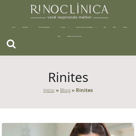
Home
Rinoclínica
Otorrinolaringologia
Cirurgias
Exames da Otorrinolaringologia
FAQ
Mídia
Eventos
Blog
Agendar Primeira Consulta
Rinites
»
»
Rinites
Início
Blog