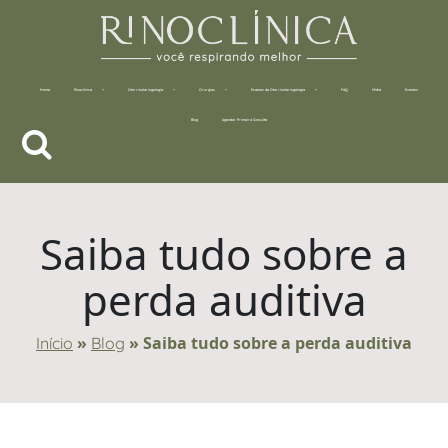
Home
Rinoclínica
Otorrinolaringologia
Cirurgias
Exames da Otorrinolaringologia
FAQ
Mídia
Eventos
Blog
Agendar Primeira Consulta
Saiba tudo sobre a
perda auditiva
»
»
Saiba tudo sobre a perda auditiva
Início
Blog