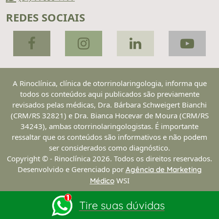
REDES SOCIAIS
A Rinoclínica, clínica de otorrinolaringologia, informa que
todos os conteúdos aqui publicados são previamente
revisados pelas médicas, Dra. Bárbara Schweigert Bianchi
(CRM/RS 32821) e Dra. Bianca Hocevar de Moura (CRM/RS
34243), ambas otorrinolaringologistas. É importante
ressaltar que os conteúdos são informativos e não podem
ser considerados como diagnóstico.
Copyright © - Rinoclínica 2026. Todos os direitos reservados.
Desenvolvido e Gerenciado por
Agência de Marketing
WSI
Médico
Tire suas dúvidas