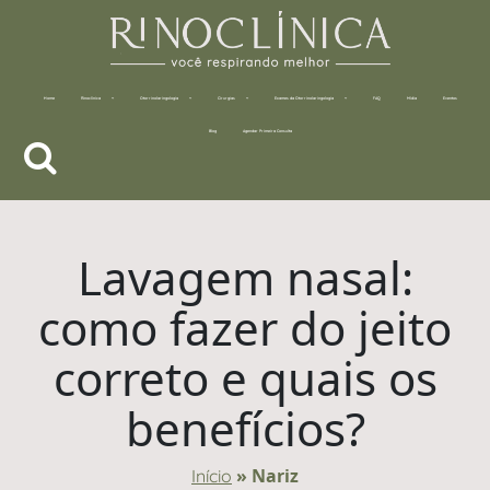
Home
Rinoclínica
Otorrinolaringologia
Cirurgias
Exames da Otorrinolaringologia
FAQ
Mídia
Eventos
Blog
Agendar Primeira Consulta
Lavagem nasal:
como fazer do jeito
correto e quais os
benefícios?
»
Nariz
Início